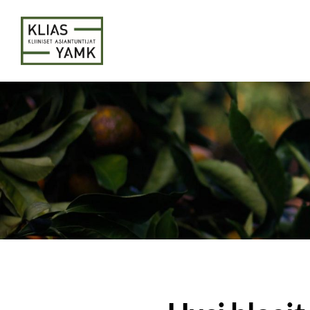
Siirry
sivun
Kliiniset asiantuntijat YAMK-KLIAS ry
sisältöön