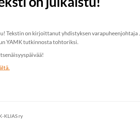
eksti on julkaistu!
stu! Tekstin on kirjoittanut yhdistyksen varapuheenjohtaja 
un YAMK tutkinnosta tohtoriksi.
Itsenäisyyspäivää!
ältä.
MK-KLIAS ry