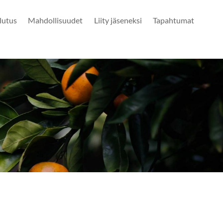
lutus
Mahdollisuudet
Liity jäseneksi
Tapahtumat