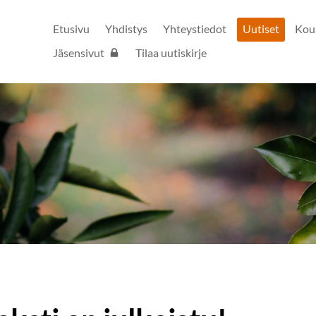
Etusivu
Yhdistys
Yhteystiedot
Uutiset
Kou
Jäsensivut
Tilaa uutiskirje