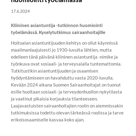
17.6.2024
Kliininen asiantuntija -tutkinnon huomiointi
työelämässä. Kyselytutkimus sairaanhoitajille
Hoitoalan asiantuntijuuden kehitys on ollut käynnissä
maailmanlaajuisesti jo 1930-luvulta lähtien, mutta
edelleen tänä päivänä kliininen asiantuntija -nimike ja
työnkuva ovat sosiaali- ja terveysalalla tuntemattomia.
Tutkitustikin asiantuntijuuden ja osaamisen
hyödyntämiseen on havahduttu vasta 2020-luvulla.
Kevään 2024 aikana Suomen Sairaanhoitajat on tuonut
esille huoltaan sosiaali- ja terveydenhuollon nykytilasta
ja vaatinut pikaisia korjauksia tilanteeseen.
Laajavastuisten sairaanhoitajien roolin on aiemmissakin
tutkimuksissa todettu olevan tärkeässä roolissa ja tarve
erikoisosaamiselle kasvaa koko ajan.