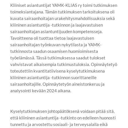
Kliiniset asiantuntijat YAMK-KLIAS ry toimi tutkimuksen
toimeksiantajana. Tämän tutkimuksen tarkoituksena oli
kuvata sairaanhoitajan urakehitysmahdollisuuksia sekä
kliininen asiantuntija -tutkinnon ja laajavastuisen
sairaanhoitajan asiantuntijuuden kompetensseja.
Tavoitteena oli tuottaa tietoa laajavastuisen
sairaanhoitajan työnkuvan nykytilasta ja YAMK-
tutkinnosta saadun osaamisen huomioimisesta
työelämässä. Tässä tutkimuksessa saadut tulokset
vahvistavat aikaisempia tutkimustuloksia. Opinnäytetyö
toteutettiin kvantitatiivisena kyselytutkimuksena
kliininen asiantuntija -tutkinnon suorittaneille
sairaanhoitajille. Opinnäytetyön aineistonkeruu ja
analysointi kevään 2024 aikana.
Kyselytutkimuksen johtopäätöksenä voidaan pitää sitä,
että kliininen asiantuntija -tutkinto on edelleen huonosti
tunnettu ja arvostettu sosiaali- ja terveysalalla eikä