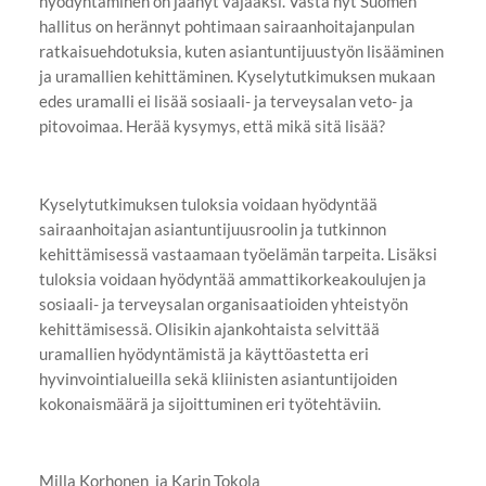
hyödyntäminen on jäänyt vajaaksi. Vasta nyt Suomen
hallitus on herännyt pohtimaan sairaanhoitajanpulan
ratkaisuehdotuksia, kuten asiantuntijuustyön lisääminen
ja uramallien kehittäminen. Kyselytutkimuksen mukaan
edes uramalli ei lisää sosiaali- ja terveysalan veto- ja
pitovoimaa. Herää kysymys, että mikä sitä lisää?
Kyselytutkimuksen tuloksia voidaan hyödyntää
sairaanhoitajan asiantuntijuusroolin ja tutkinnon
kehittämisessä vastaamaan työelämän tarpeita. Lisäksi
tuloksia voidaan hyödyntää ammattikorkeakoulujen ja
sosiaali- ja terveysalan organisaatioiden yhteistyön
kehittämisessä. Olisikin ajankohtaista selvittää
uramallien hyödyntämistä ja käyttöastetta eri
hyvinvointialueilla sekä kliinisten asiantuntijoiden
kokonaismäärä ja sijoittuminen eri työtehtäviin.
Milla Korhonen ja Karin Tokola