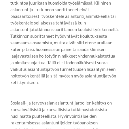
tutkintoa juurikaan huomioida työelämässä. Kliininen
asiantuntija -tutkinnon suorittaneet eivät
pääsääntöisesti työskentele asiantuntijanimikkeellä tai
työskentele sellaisessa tehtävässä kuin
asiantuntijatutkinnon suorittaneen kuuluisi työskennellä.
Tutkinnon suorittaneet hyödyntävät koulutuksesta
saamaansa osaamista, mutta eivät silti etene urallaan
kuten pitäisi. Suomessa on paineita saada kliinisen
laajavastuisen hoitotyön nimikkeet yhdenmukaistettua
ja nimikesuojattua. Tällä olisi todennäköisesti suora
vaikutus asiantuntijatyön tunnettuuden lisääntymiseen
hoitotyön kentällä ja sitä myöten myös asiantuntijatyön
kehittymiseen.
Sosiaali- ja terveysalan asiantuntijaroolien kehitys on
kansainvälisistä ja kansallisista tutkimustuloksista
huolimatta puutteellista. Hyvinvointialueiden
rakentamisessa asiantuntijoiden työpanoksen