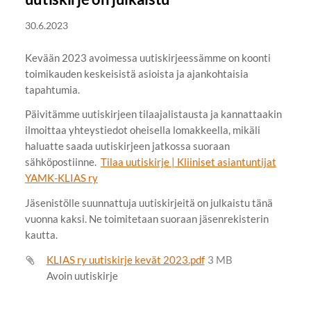
30.6.2023
Kevään 2023 avoimessa uutiskirjeessämme on koonti
toimikauden keskeisistä asioista ja ajankohtaisia
tapahtumia.
Päivitämme uutiskirjeen tilaajalistausta ja kannattaakin
ilmoittaa yhteystiedot oheisella lomakkeella, mikäli
haluatte saada uutiskirjeen jatkossa suoraan
sähköpostiinne.
Tilaa uutiskirje | Kliiniset asiantuntijat
YAMK-KLIAS ry
Jäsenistölle suunnattuja uutiskirjeitä on julkaistu tänä
vuonna kaksi. Ne toimitetaan suoraan jäsenrekisterin
kautta.
KLIAS ry uutiskirje kevät 2023.pdf
3 MB
Avoin uutiskirje